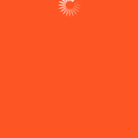
s
um
Co
dos para que
Contactos
Serv
Alojame