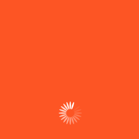
É proibida qualquer utilização não autorizada dos
conteúdos, incluindo reprodução, distribuição ou
criação de obras derivadas, sem o consentimento
expresso da Globalrede.
4. Limitação de Responsabilidade
A Globalrede adota medidas técnicas e organizativas
para garantir o funcionamento seguro do site.
Contudo, não pode garantir que o site esteja sempre
livre de falhas, interrupções ou ataques externos que
possam comprometer o seu funcionamento.
A Globalrede não é responsável por danos diretos
ou indiretos que possam resultar da utilização do
site, incluindo perdas financeiras, interrupções de
atividade, perda de dados ou outros prejuízos
resultantes de falhas técnicas ou uso inadequado.