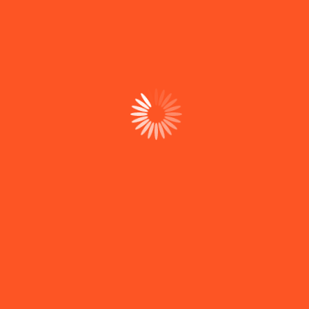
não estejam sob o seu controlo.
Embora a Globalrede adote todas as medidas
razoáveis para garantir a segurança e o bom
funcionamento do site, não pode garantir a ausência
de falhas ou interrupções provocadas por fatores
externos (falhas de comunicação, ataques
informáticos, avarias de servidores, entre outros).
5. Alterações
A Globalrede reserva-se o direito de alterar o
conteúdo deste site e do presente Aviso Legal a
qualquer momento, sem aviso prévio. A versão
atualizada estará sempre disponível no site oficial.
6. Data da Última Revisão
Quinta do Conde, 01 de Julho de 2025