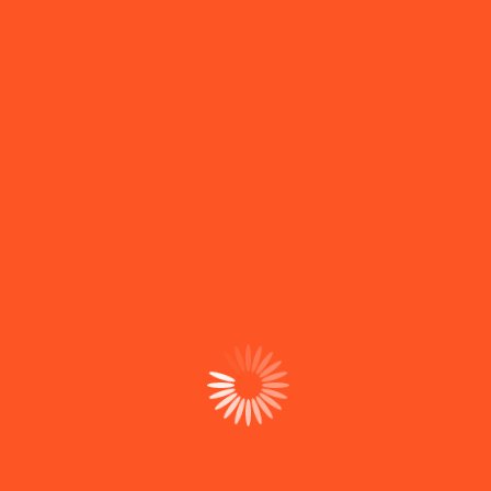
Sobre nós
Somos uma equipa técnica que controla todo o
processo digital, desde o alojamento até ao suporte,
sem intermediários nem dependências.
Desde 2008 a construir com controlo total.
Contactos