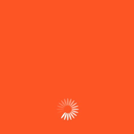
Sobre nós
Somos uma equipa técnica que controla todo o
processo digital, desde o alojamento até ao suporte,
sem intermediários nem dependências.
Desde 2008 a construir com controlo total.
Contactos